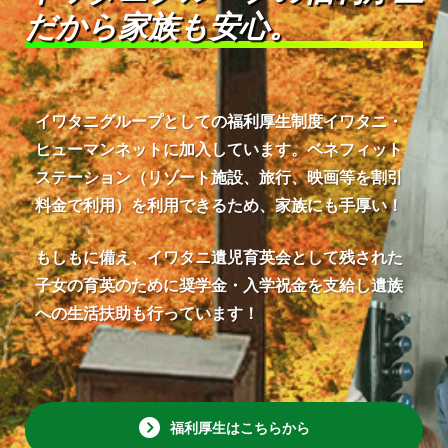
だから家族も安心。
イワタニグループとしての福利厚生制度イワタニ・
ヒューマンネットに加入しています。ベネフィット
ステーション（リゾート施設、旅行、映画等を割引
料金で利用）を利用できるため、家族にも手厚い！
もしもに備え、イワタニ遺児育英会として残された
子女の育英のために奨学金・入学祝金を支給し遺族
への生活扶助も行っています！
福利厚生はこちらから